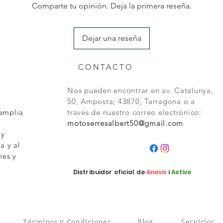
Comparte tu opinión. Deja la primera reseña.
Dejar una reseña
CONTACTO
Nos pueden encontrar en av. Catalunya,
50, Amposta; 43870, Tarragona o a
 amplia
través de nuestro correo electrónico:
motoserresalbert50@gmail.com
 y
a y al
nes y
Distribuidor oficial de
Anova
i
Active
s
Términos y Condiciones
Blog
Servicios