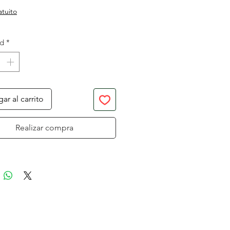
atuito
ad
*
ar al carrito
Realizar compra