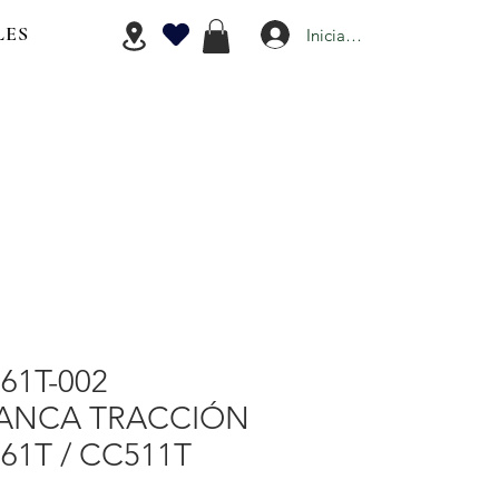
LES
Iniciar Sesión
61T-002
ANCA TRACCIÓN
61T / CC511T