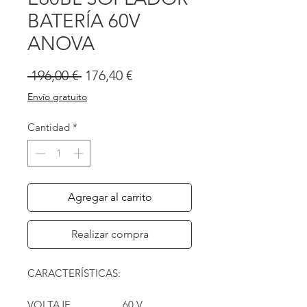
BATERÍA 60V
ANOVA
Precio
Precio
 196,00 € 
176,40 €
de
Envío gratuito
oferta
Cantidad
*
Agregar al carrito
Realizar compra
CARACTERÍSTICAS:
VOLTAJE
60 V