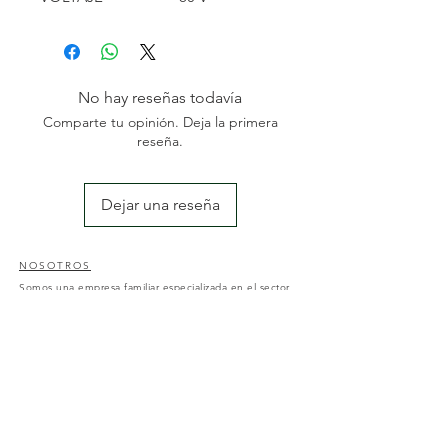
POTENCIA
1800 W
VELOCIDAD DEL
29000 RPM
MOTOR
VELOCIDAD DEL
95 M/S 210
No hay reseñas todavía
AIRE (MÁX.)
MPH
Comparte tu opinión. Deja la primera
VOLUMEN DEL
1400 M³/H /
reseña.
AIRE (MÁX.)
830 CFM
FUERZA DE
28 N
SOPLADO (MÁX.)
Dejar una reseña
PESO
2,53 KG
NOSOTROS
Somos una empresa familiar especializada en el sector
de la jardinería y agricultura; con una amplia
experiencia des del 2004. Nos dedicamos a la
comercialización y reposición de maquinaria agrícola y
al diseño y mantenimiento de jardines y piscinas.
CONTACTO
Nos pueden encontrar en av. Catalunya, 50, Amposta;
43870, Tarragona o a través de nuestro correo
electrónico:
motoserresalbert50@gmail.com