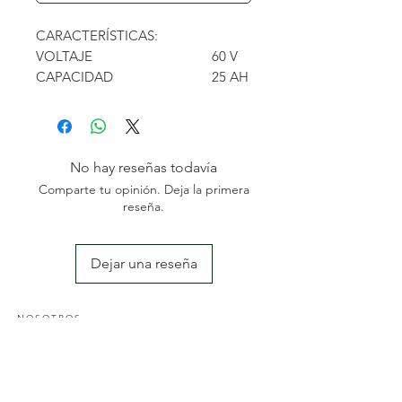
CARACTERÍSTICAS:
VOLTAJE
60 V
CAPACIDAD
25 AH
IMPERMEABILIDAD
IP54
CONTENIDO ENERGÉTICO
1350
(NOMINAL)
WH
CONTENIDO ENERGÉTICO
1500
No hay reseñas todavía
(MÁXIMO)
WH
Comparte tu opinión. Deja la primera
PESO
8,1
reseña.
KG
Dejar una reseña
NOSOTROS
Somos una empresa familiar especializada en el sector
de la jardinería y agricultura; con una amplia
experiencia des del 2004. Nos dedicamos a la
comercialización y reposición de maquinaria agrícola y
al diseño y mantenimiento de jardines y piscinas.