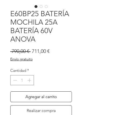
E60BP25 BATERÍA
MOCHILA 25A
BATERÍA 60V
ANOVA
Precio
Precio
 790,00 € 
711,00 €
de
Envío gratuito
oferta
Cantidad
*
Agregar al carrito
Realizar compra