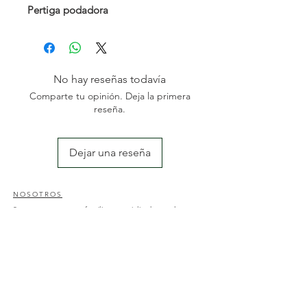
Pertiga podadora
▪ Potencia: 750 W - 230 V
▪ Longitud: 2100 - 2920 mm
▪ Podadora: 8” - 3/8 BP - 33E -
Oregon
No hay reseñas todavía
▪ Arnés bandolera incluido
Comparte tu opinión. Deja la primera
▪ Peso: 3,9 Kg
reseña.
Dejar una reseña
NOSOTROS
Somos una empresa familiar especializada en el sector
de la jardinería y agricultura; con una amplia
experiencia des del 2004. Nos dedicamos a la
comercialización y reposición de maquinaria agrícola y
al diseño y mantenimiento de jardines y piscinas.
CONTACTO
Nos pueden encontrar en av. Catalunya, 50, Amposta;
43870, Tarragona o a través de nuestro correo