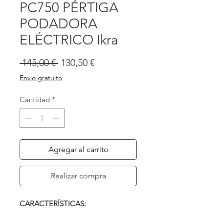
PC750 PÉRTIGA
PODADORA
ELÉCTRICO Ikra
Precio
Precio
 145,00 € 
130,50 €
de
Envío gratuito
oferta
Cantidad
*
Agregar al carrito
Realizar compra
CARACTERÍSTICAS: