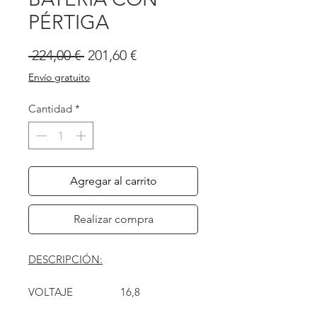
PÉRTIGA
Precio
Precio
 224,00 € 
201,60 €
de
Envío gratuito
oferta
Cantidad
*
Agregar al carrito
Realizar compra
DESCRIPCIÓN:
VOLTAJE
16,8
POTENCIA
500W