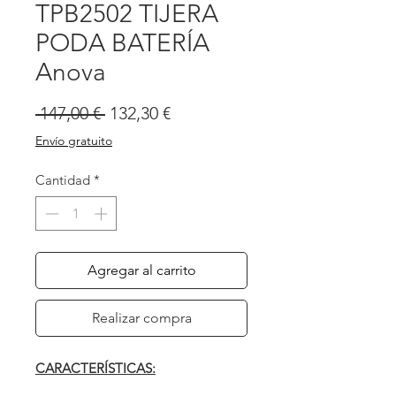
TPB2502 TIJERA
PODA BATERÍA
Anova
Precio
Precio
 147,00 € 
132,30 €
de
Envío gratuito
oferta
Cantidad
*
Agregar al carrito
Realizar compra
CARACTERÍSTICAS: