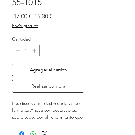
55-1015
Precio
Precio
 17,00 € 
15,30 €
de
Envío gratuito
oferta
Cantidad
*
Agregar al carrito
Realizar compra
Los discos para desbrozadoras de
la marca Anova son destacables,
sobre todo, por el rendimiento que
ofrecen a los usuarios. En este caso,
el disco
widia
es uno de los más