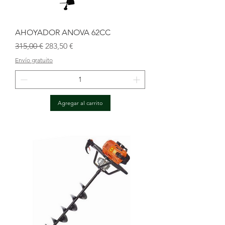
AHOYADOR ANOVA 62CC
Precio
Precio de oferta
315,00 €
283,50 €
Envío gratuito
Agregar al carrito