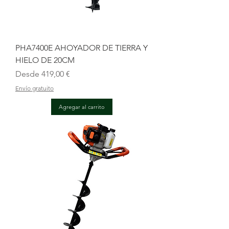
PHA7400E AHOYADOR DE TIERRA Y
HIELO DE 20CM
Precio de oferta
Desde
419,00 €
Envío gratuito
Agregar al carrito