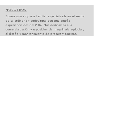
NOSOTROS
Somos una empresa familiar especializada en el sector
de la jardinería y agricultura; con una amplia
experiencia des del 2004. Nos dedicamos a la
comercialización y reposición de maquinaria agrícola y
al diseño y mantenimiento de jardines y piscinas.
CONTACTO
Nos pueden encontrar en av. Catalunya, 50, Amposta;
43870, Tarragona o a través de nuestro correo
electrónico:
motoserresalbert50@gmail.com
Distribuidor oficial de
Anova
i
Active
Política de envíos
y devoluciones
Términos y
Condiciones
Blog
Servicios