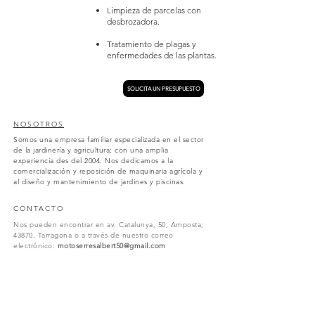
Limpieza de parcelas con
desbrozadora.
Tratamiento de plagas y
enfermedades de las plantas.
SOLICITA UN PRESUPUESTO
NOSOTROS
Somos una empresa familiar especializada en el sector
de la jardinería y agricultura; con una amplia
experiencia des del 2004. Nos dedicamos a la
comercialización y reposición de maquinaria agrícola y
al diseño y mantenimiento de jardines y piscinas.
CONTACTO
Nos pueden encontrar en av. Catalunya, 50, Amposta;
43870, Tarragona o a través de nuestro correo
electrónico:
motoserresalbert50@gmail.com
Distribuidor oficial de
Anova
i
Active
Política de envíos