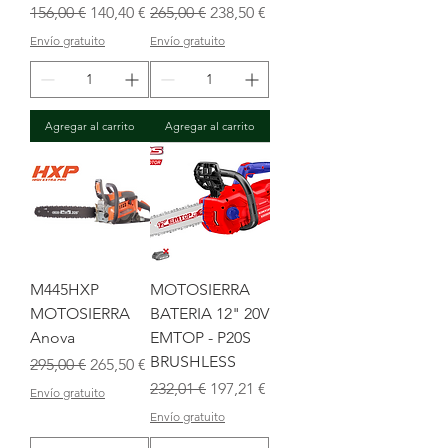
Precio
Precio de oferta
Precio
Precio de oferta
156,00 €
140,40 €
265,00 €
238,50 €
Envío gratuito
Envío gratuito
Agregar al carrito
Agregar al carrito
M445HXP
MOTOSIERRA
MOTOSIERRA
BATERIA 12" 20V
Anova
EMTOP - P20S
BRUSHLESS
Precio
Precio de oferta
295,00 €
265,50 €
Precio
Precio de oferta
232,01 €
197,21 €
Envío gratuito
Envío gratuito