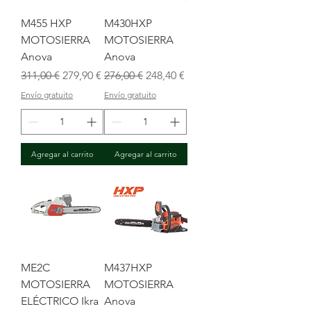
M455 HXP
M430HXP
MOTOSIERRA
MOTOSIERRA
Anova
Anova
Precio
Precio de oferta
Precio
Precio de oferta
311,00 €
279,90 €
276,00 €
248,40 €
Envío gratuito
Envío gratuito
Agregar al carrito
Agregar al carrito
ME2C
M437HXP
MOTOSIERRA
MOTOSIERRA
ELÉCTRICO Ikra
Anova