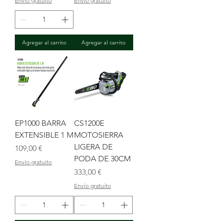
Envío gratuito
Envío gratuito
Agregar al carrito
Agregar al carrito
EP1000 BARRA
CS1200E
EXTENSIBLE 1 M
MOTOSIERRA
LIGERA DE
Precio
109,00 €
PODA DE 30CM
Envío gratuito
Precio
333,00 €
Envío gratuito