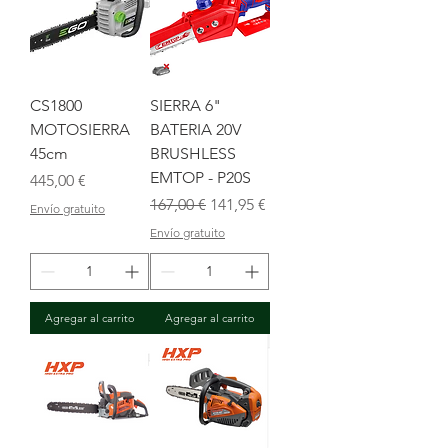
CS1800
SIERRA 6"
MOTOSIERRA
BATERIA 20V
45cm
BRUSHLESS
EMTOP - P20S
Precio
445,00 €
Precio
Precio de oferta
167,00 €
141,95 €
Envío gratuito
Envío gratuito
Agregar al carrito
Agregar al carrito