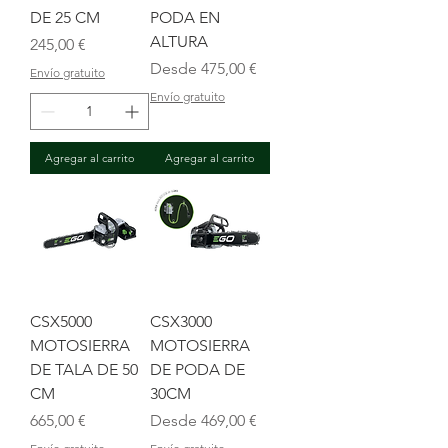
DE 25 CM
PODA EN
ALTURA
Precio
245,00 €
Precio de oferta
Desde
475,00 €
Envío gratuito
Envío gratuito
Agregar al carrito
Agregar al carrito
CSX5000
CSX3000
MOTOSIERRA
MOTOSIERRA
DE TALA DE 50
DE PODA DE
CM
30CM
Precio
Precio de oferta
665,00 €
Desde
469,00 €