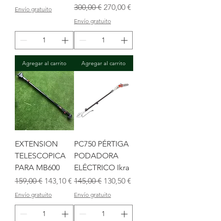
Precio
Precio de oferta
300,00 €
270,00 €
Envío gratuito
Envío gratuito
Agregar al carrito
Agregar al carrito
EXTENSION
PC750 PÉRTIGA
TELESCOPICA
PODADORA
PARA MB600
ELÉCTRICO Ikra
Precio
Precio de oferta
Precio
Precio de oferta
159,00 €
143,10 €
145,00 €
130,50 €
Envío gratuito
Envío gratuito