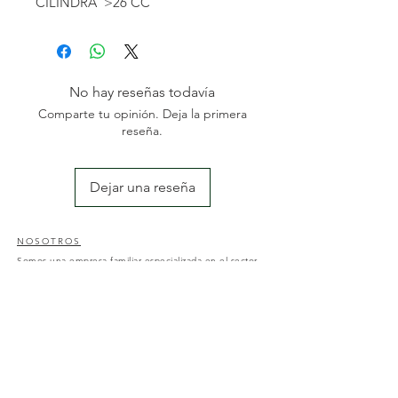
CILINDRA
>26 CC
DA
RPM MÁX.
10.000 MIN-1
PESO
0,15 KG
INCLUYE
ARANDELAS
No hay reseñas todavía
REDUCTORAS
Comparte tu opinión. Deja la primera
reseña.
Dejar una reseña
NOSOTROS
Somos una empresa familiar especializada en el sector
de la jardinería y agricultura; con una amplia
experiencia des del 2004. Nos dedicamos a la
comercialización y reposición de maquinaria agrícola y
al diseño y mantenimiento de jardines y piscinas.
CONTACTO
Nos pueden encontrar en av. Catalunya, 50, Amposta;
43870, Tarragona o a través de nuestro correo
electrónico:
motoserresalbert50@gmail.com