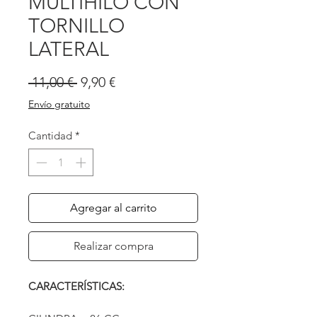
MULTIHILO CON
TORNILLO
LATERAL
Precio
Precio
 11,00 € 
9,90 €
de
Envío gratuito
oferta
Cantidad
*
Agregar al carrito
Realizar compra
CARACTERÍSTICAS: