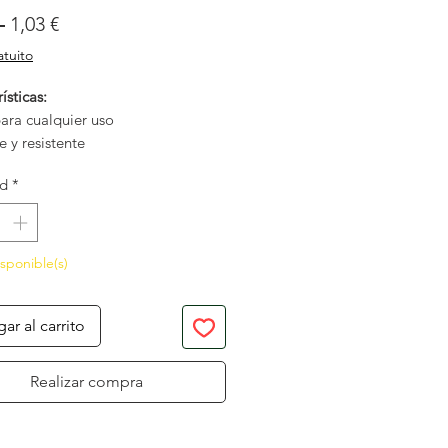
Precio
Precio
 
1,03 €
de
atuito
oferta
ísticas:
ara cualquier uso
le y resistente
ación exclusiva Anova
ad
*
uier tipo de vegetación
 cualquier tipo de cabezal
, semi-automático y automático)
isponible(s)
ar al carrito
Realizar compra