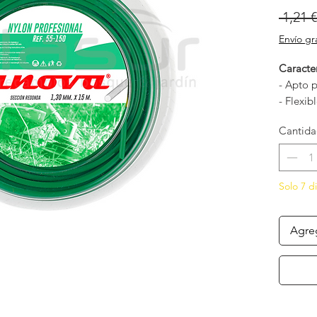
 1,21 €
Envío gr
Caracter
- Apto p
- Flexib
- Fabric
Cantid
- Cualq
- Uso en
(manual
Solo 7 d
Agreg