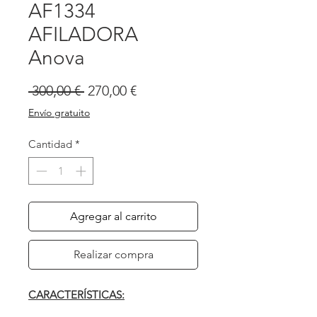
AF1334
AFILADORA
Anova
Precio
Precio
 300,00 € 
270,00 €
de
Envío gratuito
oferta
Cantidad
*
Agregar al carrito
Realizar compra
CARACTERÍSTICAS: