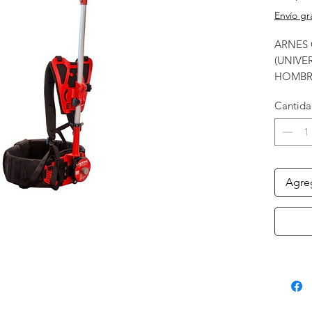
Envío gr
ARNES
(UNIV
HOMBR
CON SI
Cantid
Agreg