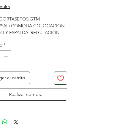
atuito
 CORTASETOS GTM
ERSAL).COMODA COLOCACION
O Y ESPALDA. REGULACION
STEMA DE MUEL
ad
*
ar al carrito
Realizar compra