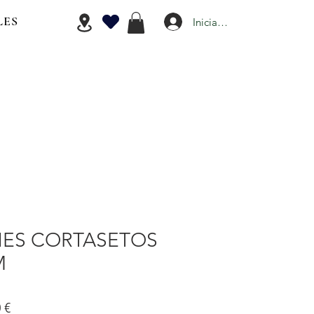
LES
Iniciar Sesión
ES CORTASETOS
M
Precio
 €