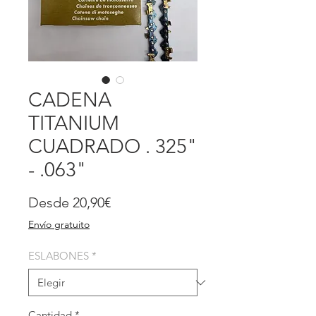
CADENA
TITANIUM
CUADRADO . 325"
- .063"
Precio
Desde
20,90€
de
Envío gratuito
oferta
ESLABONES
*
Cantidad
*