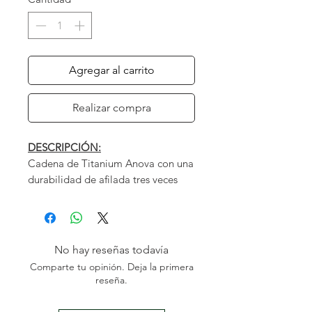
Agregar al carrito
Realizar compra
DESCRIPCIÓN:
Cadena de Titanium Anova con una
durabilidad de afilada tres veces
superior al resto de cadenas.
CARACTERÍSTICAS:
No hay reseñas todavía
PASO CADENA
.325"
Comparte tu opinión. Deja la primera
GALGA
.063" - 1,6
reseña.
TIPO DIENTE
CUADRADO