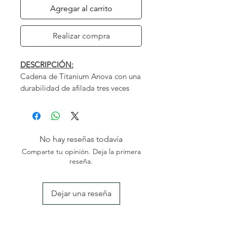
Agregar al carrito
Realizar compra
DESCRIPCIÓN:
Cadena de Titanium Anova con una
durabilidad de afilada tres veces
superior al resto de cadenas.
CARACTERÍSTICAS:
No hay reseñas todavía
PASO CADENA
3/8"
Comparte tu opinión. Deja la primera
GALGA
.058" - 1,5
reseña.
TIPO DIENTE
REDONDO
Dejar una reseña
NOSOTROS