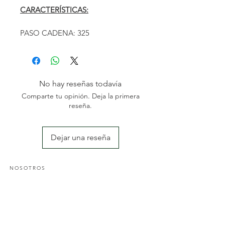
CARACTERÍSTICAS:
PASO CADENA: 325
GALGA: .050" 1.1mm
No hay reseñas todavía
Comparte tu opinión. Deja la primera
reseña.
Dejar una reseña
NOSOTROS
Somos una empresa familiar especializada en el sector
de la jardinería y agricultura; con una amplia
experiencia des del 2004. Nos dedicamos a la
comercialización y reposición de maquinaria agrícola y
al diseño y mantenimiento de jardines y piscinas.