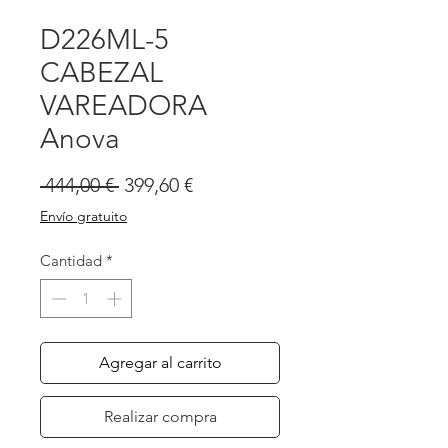
D226ML-5
CABEZAL
VAREADORA
Anova
Precio
Precio
 444,00 € 
399,60 €
de
Envío gratuito
oferta
Cantidad
*
Agregar al carrito
Realizar compra