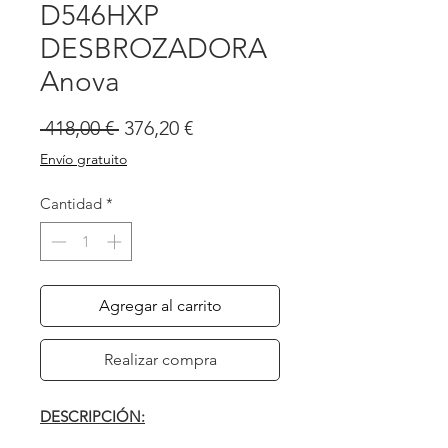
D546HXP
DESBROZADORA
Anova
Precio
Precio
 418,00 € 
376,20 €
de
Envío gratuito
oferta
Cantidad
*
Agregar al carrito
Realizar compra
DESCRIPCIÓN: