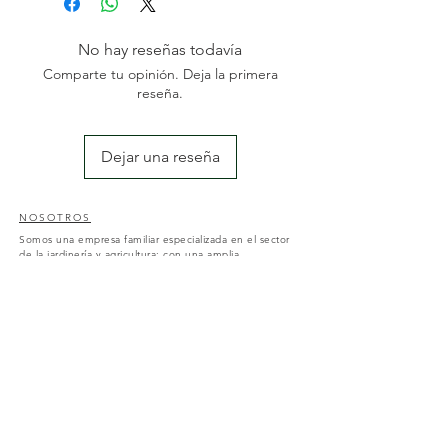
No hay reseñas todavía
Comparte tu opinión. Deja la primera
reseña.
Dejar una reseña
NOSOTROS
Somos una empresa familiar especializada en el sector
de la jardinería y agricultura; con una amplia
experiencia des del 2004. Nos dedicamos a la
comercialización y reposición de maquinaria agrícola y
al diseño y mantenimiento de jardines y piscinas.
CONTACTO
Nos pueden encontrar en av. Catalunya, 50, Amposta;
43870, Tarragona o a través de nuestro correo
electrónico:
motoserresalbert50@gmail.com
Distribuidor oficial de
Anova
i
Active