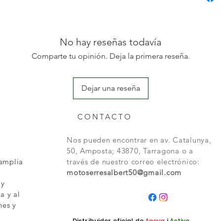
▪ Peso: 
No hay reseñas todavía
Comparte tu opinión. Deja la primera reseña.
Dejar una reseña
CONTACTO
Nos pueden encontrar en av. Catalunya,
50, Amposta; 43870, Tarragona o a
 amplia
través de nuestro correo electrónico:
motoserresalbert50@gmail.com
 y
a y al
nes y
Distribuidor oficial de
Anova
i
Active