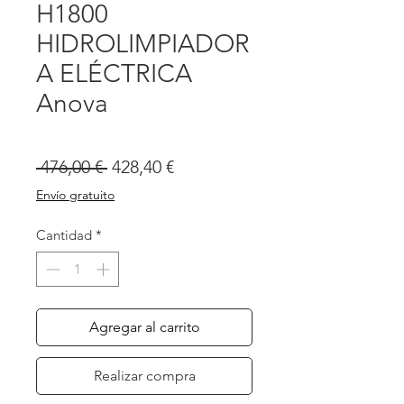
H1800
HIDROLIMPIADOR
A ELÉCTRICA
Anova
Precio
Precio
 476,00 € 
428,40 €
de
Envío gratuito
oferta
Cantidad
*
Agregar al carrito
Realizar compra