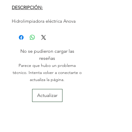
DESCRIPCIÓN:
Hidrolimpiadora eléctrica Anova
CARACTERÍSTICAS:
▪ Potencia: 3 kW / 220 V
No se pudieron cargar las
▪ Caudal: 8.7 L / min
reseñas
▪ Presión de trabajo: 180 bar
Parece que hubo un problema
▪ Motor inducción Total Stop
técnico. Intenta volver a conectarte o
Protecc.Térmica
actualiza la página.
▪ Pistola presión de acero + lanza
rotativa
Actualizar
▪ Culata de bomba en latón
▪ Boquilla regulable
▪ Manguera reforzada 8 m +
NOSOTROS
enrollador
Somos una empresa familiar especializada en el sector
▪ Peso: 26 Kg
de la jardinería y agricultura; con una amplia
experiencia des del 2004. Nos dedicamos a la