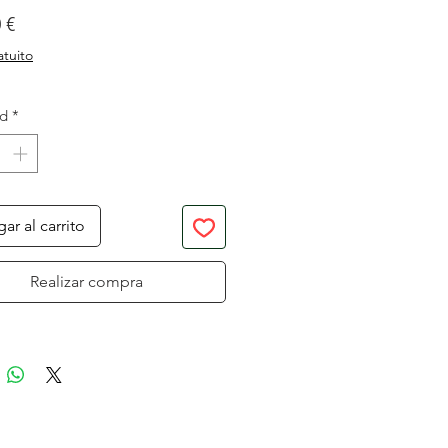
Precio
 €
atuito
ad
*
ar al carrito
Realizar compra