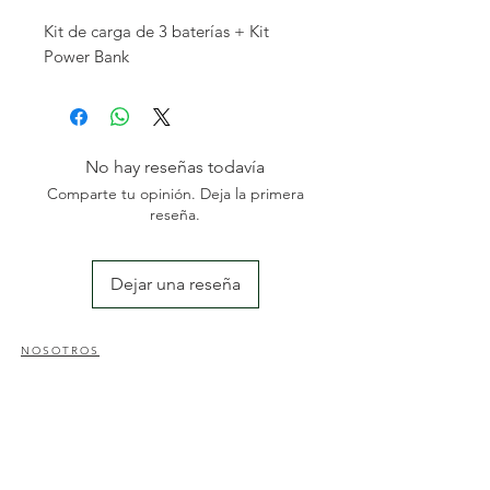
Kit de carga de 3 baterías + Kit
Power Bank
No hay reseñas todavía
Comparte tu opinión. Deja la primera
reseña.
Dejar una reseña
NOSOTROS
Somos una empresa familiar especializada en el sector
de la jardinería y agricultura; con una amplia
experiencia des del 2004. Nos dedicamos a la
comercialización y reposición de maquinaria agrícola y
al diseño y mantenimiento de jardines y piscinas.
CONTACTO