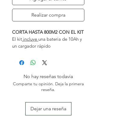
Realizar compra
CORTA HASTA 800M2 CON EL KIT
El kit
incluye
una bateria de 10Ah y
un cargador rápido
Presión acústica:
83 dBA
Presión sonora:
96 dBA
Vibración mano-brazo:
1,35 m/s2
No hay reseñas todavía
Altura de corte:
25-100mm
Comparte tu opinión. Deja la primera
Anchura de corte:
55 cm
reseña.
Capacidad recogedo:
85L
Dejar una reseña
El cortacésped
EGO Power+
destaca por su avanzado sistema de
NOSOTROS
batería de litio de alta capacidad,
Somos una empresa familiar especializada en el sector