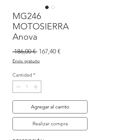
MG246
MOTOSIERRA
Anova
Precio
Precio
 186,00 € 
167,40 €
de
Envío gratuito
oferta
Cantidad
*
Agregar al carrito
Realizar compra