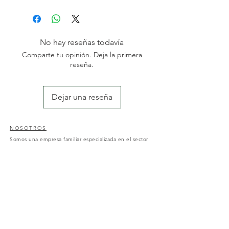
kW
▪ Arranque fácil
▪ Cebador de gasolina
▪ Volumen aire: 25 m³ / min
No hay reseñas todavía
▪ Velocidad aire: 92 m/s
Comparte tu opinión. Deja la primera
▪ Arnés profesional
reseña.
▪ Tubo extensión doble
▪ Peso: 11,5 Kg
Dejar una reseña
NOSOTROS
Somos una empresa familiar especializada en el sector
de la jardinería y agricultura; con una amplia
experiencia des del 2004. Nos dedicamos a la
comercialización y reposición de maquinaria agrícola y
al diseño y mantenimiento de jardines y piscinas.
CONTACTO
Nos pueden encontrar en av. Catalunya, 50, Amposta;
43870, Tarragona o a través de nuestro correo
electrónico:
motoserresalbert50@gmail.com