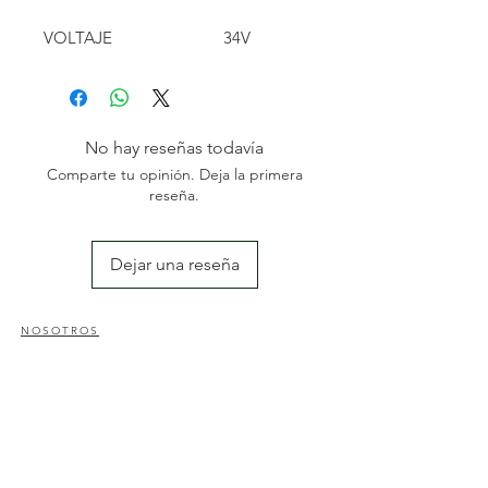
VOLTAJE
34V
POTENCIA
240W
VELOCIDAD SIN
1000 RPM
CARGA
BATERÍA
4AH
No hay reseñas todavía
CAPACIDAD DE
80-120
Comparte tu opinión. Deja la primera
RECOGIDA
KG/H
reseña.
PESO
2,2 KG
LARGO TOTAL
225-305
CM
Dejar una reseña
CABLE DE
15
ALIMENTACION
METROS
NOSOTROS
Somos una empresa familiar especializada en el sector
de la jardinería y agricultura; con una amplia
experiencia des del 2004. Nos dedicamos a la
comercialización y reposición de maquinaria agrícola y
al diseño y mantenimiento de jardines y piscinas.
CONTACTO
Nos pueden encontrar en av. Catalunya, 50, Amposta;