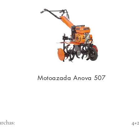
Motoazada Anova 507
archas:
4+2