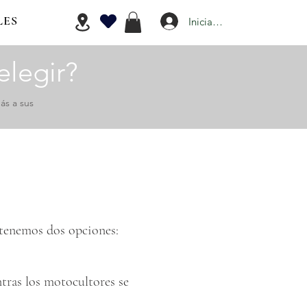
LES
Iniciar Sesión
legir?
ás a sus
 tenemos dos opciones:
tras los motocultores se