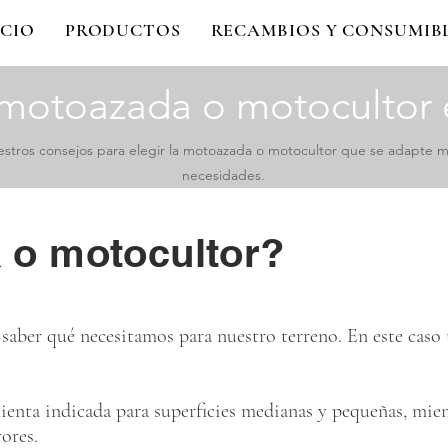
ICIO
PRODUCTOS
RECAMBIOS Y CONSUMIB
motoazada o motocultor e
estros consejos para elegir la motoazada o motocultor que se adapte m
necesidades.
 o motocultor?
saber qué necesitamos para nuestro terreno. En este caso
enta indicada para superficies medianas y pequeñas, mien
yores.