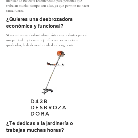
manillar de bicicleta recomendado para personas que
trabajan mucho tiempo con ellas, ya que permite no hacer
tanta fuerza.
¿Quieres una desbrozadora
económica y funcional?
Si necesitas una desbrozadora básica y económica para el
uso particular y tienes un jardín con pocos metros
quadrados, la desbrozadora ideal es la siguiente:
D43B
DESBROZA
DORA
¿Te dedicas a la jardinería o
trabajas muchas horas?