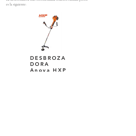
es la siguiente:
DESBROZA
DORA
Anova HXP
Hay que
tener en cuenta
que si no se siguen nuestras
instrucciones y deciden decantarse por una gamma más
económica sin tener en cuenta la necesidad propia, es
probable que este no se adapte y no tenga suficiente
potencia para sus necesidades.
NOSOTROS
Somos una empresa familiar especializada en el sector
de la jardinería y agricultura; con una amplia
experiencia des del 2004. Nos dedicamos a la
comercialización y reposición de maquinaria agrícola y